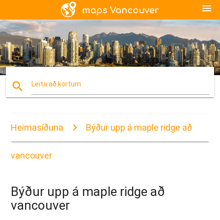
menu
search
Leita að kortum
Heimasíðuna
Býður upp á maple ridge að
vancouver
Býður upp á maple ridge að
vancouver