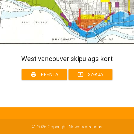
West vancouver skipulags kort
print
system_update_alt
PRENTA
SÆKJA
© 2026 Copyright:
Newebcreations