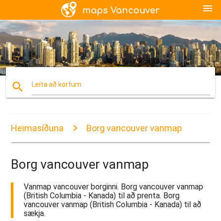
menu
search
Leita að kortum
Heimasíðuna
Borg vancouver vanmap
Borg vancouver vanmap
Vanmap vancouver borginni. Borg vancouver vanmap
(British Columbia - Kanada) til að prenta. Borg
vancouver vanmap (British Columbia - Kanada) til að
sækja.