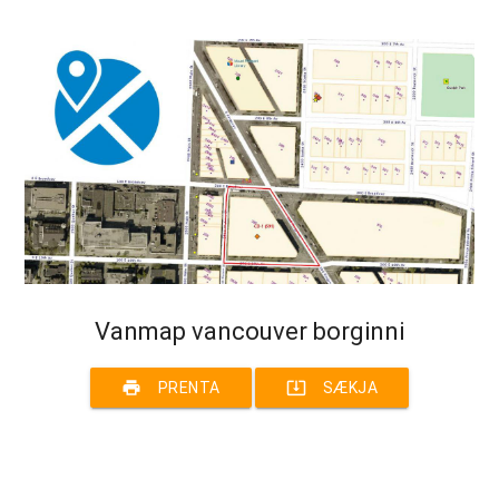
Vanmap vancouver borginni
print
system_update_alt
PRENTA
SÆKJA