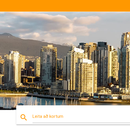
search
Leita að kortum