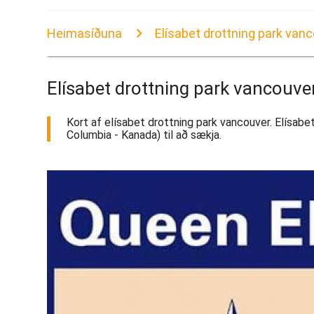
Heimasíðuna
Elísabet drottning park vanc
Elísabet drottning park vancouve
Kort af elísabet drottning park vancouver. Elísabet
Columbia - Kanada) til að sækja.