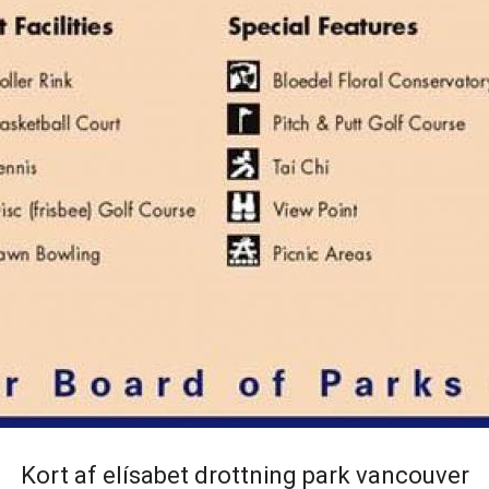
Kort af elísabet drottning park vancouver