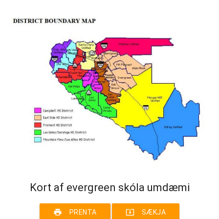
Kort af evergreen skóla umdæmi
print
system_update_alt
PRENTA
SÆKJA