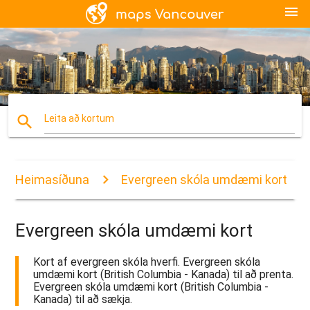
menu
search
Leita að kortum
Heimasíðuna
Evergreen skóla umdæmi kort
Evergreen skóla umdæmi kort
Kort af evergreen skóla hverfi. Evergreen skóla
umdæmi kort (British Columbia - Kanada) til að prenta.
Evergreen skóla umdæmi kort (British Columbia -
Kanada) til að sækja.