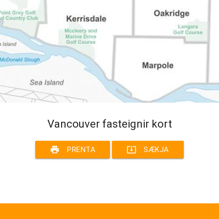
Vancouver fasteignir kort
print
system_update_alt
PRENTA
SÆKJA