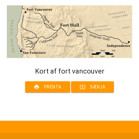
Kort af fort vancouver
print
system_update_alt
PRENTA
SÆKJA