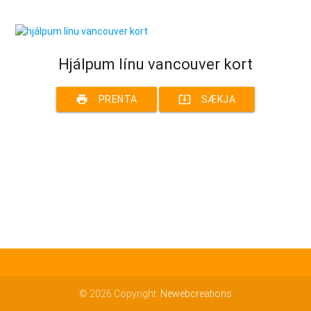
Hjálpum línu vancouver kort
print
system_update_alt
PRENTA
SÆKJA
© 2026 Copyright:
Newebcreations