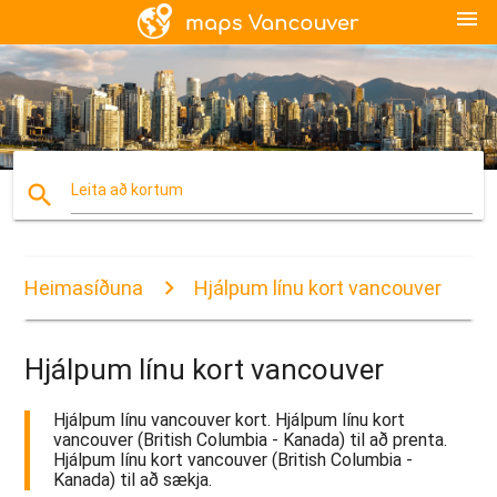
menu
search
Leita að kortum
Heimasíðuna
Hjálpum línu kort vancouver
Hjálpum línu kort vancouver
Hjálpum línu vancouver kort. Hjálpum línu kort
vancouver (British Columbia - Kanada) til að prenta.
Hjálpum línu kort vancouver (British Columbia -
Kanada) til að sækja.