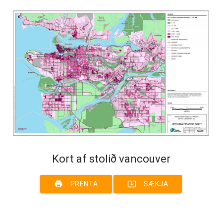
Kort af stolið vancouver
print
system_update_alt
PRENTA
SÆKJA