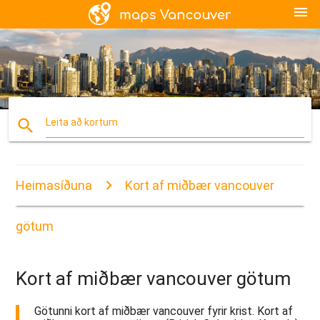
menu
search
Leita að kortum
Heimasíðuna
Kort af miðbær vancouver
götum
Kort af miðbær vancouver götum
Götunni kort af miðbær vancouver fyrir krist. Kort af