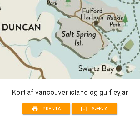
Kort af vancouver island og gulf eyjar
print
system_update_alt
PRENTA
SÆKJA