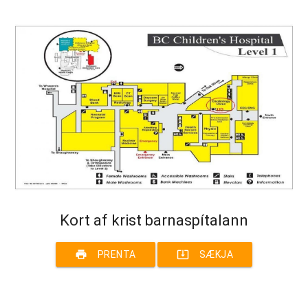
Kort af krist barnaspítalann
print
system_update_alt
PRENTA
SÆKJA