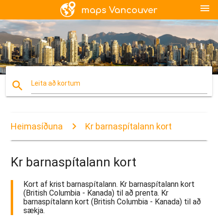
menu
search
Leita að kortum
Heimasíðuna
Kr barnaspítalann kort
Kr barnaspítalann kort
Kort af krist barnaspítalann. Kr barnaspítalann kort
(British Columbia - Kanada) til að prenta. Kr
barnaspítalann kort (British Columbia - Kanada) til að
sækja.