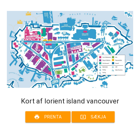
Kort af lorient island vancouver
print
system_update_alt
PRENTA
SÆKJA