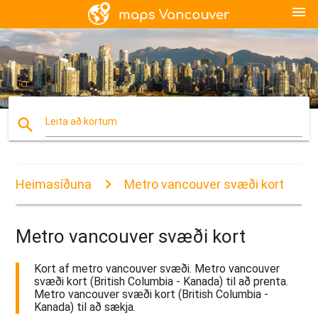
menu
search
Leita að kortum
Heimasíðuna
Metro vancouver svæði kort
Metro vancouver svæði kort
Kort af metro vancouver svæði. Metro vancouver
svæði kort (British Columbia - Kanada) til að prenta.
Metro vancouver svæði kort (British Columbia -
Kanada) til að sækja.