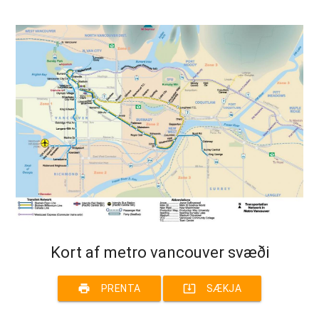
Kort af metro vancouver svæði
print
system_update_alt
PRENTA
SÆKJA