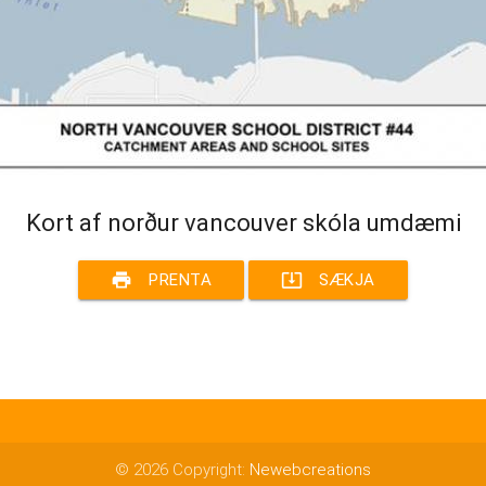
Kort af norður vancouver skóla umdæmi
print
system_update_alt
PRENTA
SÆKJA
© 2026 Copyright:
Newebcreations