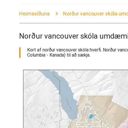
Heimasíðuna
Norður vancouver skóla um
Norður vancouver skóla umdæmi
Kort af norður vancouver skóla hverfi. Norður vanc
Columbia - Kanada) til að sækja.