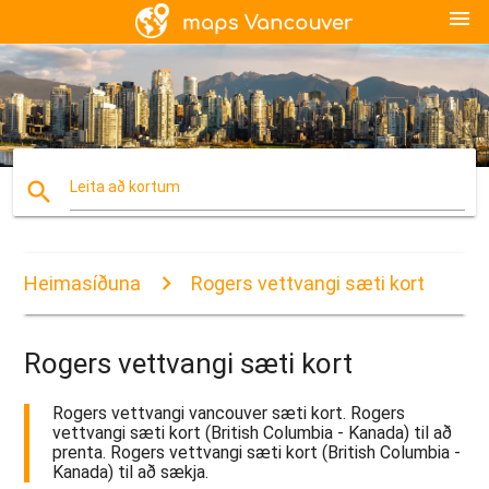
menu
search
Leita að kortum
Heimasíðuna
Rogers vettvangi sæti kort
Rogers vettvangi sæti kort
Rogers vettvangi vancouver sæti kort. Rogers
vettvangi sæti kort (British Columbia - Kanada) til að
prenta. Rogers vettvangi sæti kort (British Columbia -
Kanada) til að sækja.