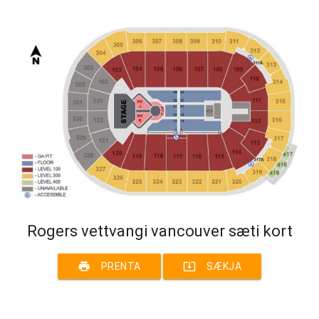
Rogers vettvangi vancouver sæti kort
print
system_update_alt
PRENTA
SÆKJA