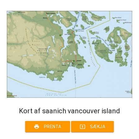
Kort af saanich vancouver island
print
system_update_alt
PRENTA
SÆKJA