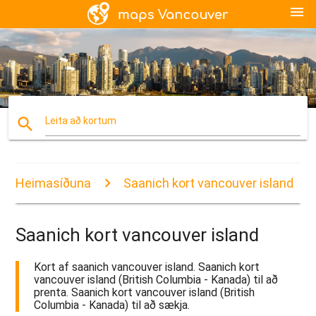
menu
search
Leita að kortum
Heimasíðuna
Saanich kort vancouver island
Saanich kort vancouver island
Kort af saanich vancouver island. Saanich kort
vancouver island (British Columbia - Kanada) til að
prenta. Saanich kort vancouver island (British
Columbia - Kanada) til að sækja.