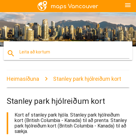
menu
search
Leita að kortum
Heimasíðuna
Stanley park hjólreiðum kort
Stanley park hjólreiðum kort
Kort af stanley park hjóla. Stanley park hjólreiðum
kort (British Columbia - Kanada) til að prenta. Stanley
park hjólreiðum kort (British Columbia - Kanada) til að
sækja.