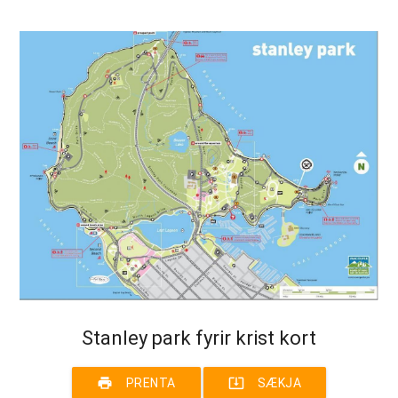
Stanley park fyrir krist kort
print
system_update_alt
PRENTA
SÆKJA