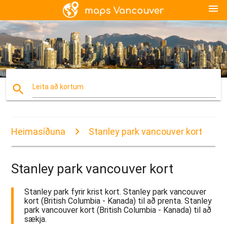
menu
search
Leita að kortum
Heimasíðuna
Stanley park vancouver kort
Stanley park vancouver kort
Stanley park fyrir krist kort. Stanley park vancouver
kort (British Columbia - Kanada) til að prenta. Stanley
park vancouver kort (British Columbia - Kanada) til að
sækja.