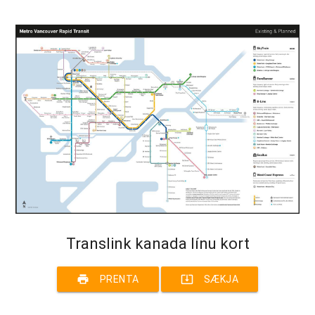
Translink kanada línu kort
print
system_update_alt
PRENTA
SÆKJA