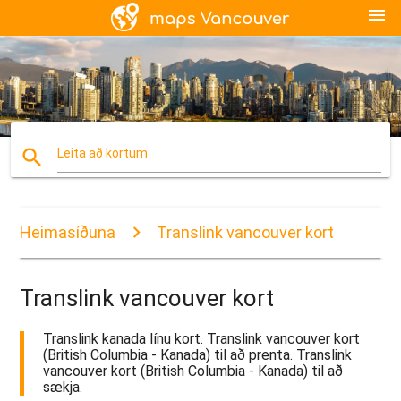
menu
search
Leita að kortum
Heimasíðuna
Translink vancouver kort
Translink vancouver kort
Translink kanada línu kort. Translink vancouver kort
(British Columbia - Kanada) til að prenta. Translink
vancouver kort (British Columbia - Kanada) til að
sækja.