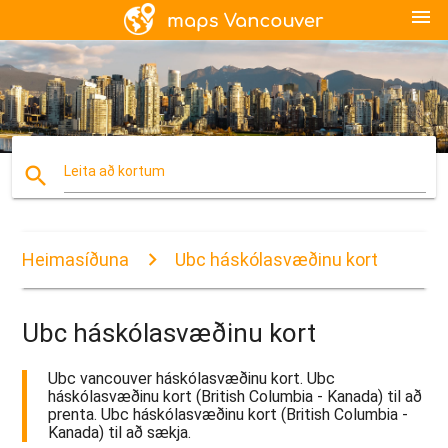
menu
search
Leita að kortum
Heimasíðuna
Ubc háskólasvæðinu kort
Ubc háskólasvæðinu kort
Ubc vancouver háskólasvæðinu kort. Ubc
háskólasvæðinu kort (British Columbia - Kanada) til að
prenta. Ubc háskólasvæðinu kort (British Columbia -
Kanada) til að sækja.