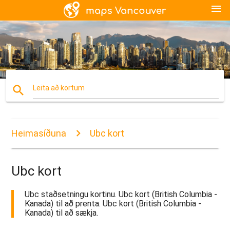
menu
search
Leita að kortum
Heimasíðuna
Ubc kort
Ubc kort
Ubc staðsetningu kortinu. Ubc kort (British Columbia -
Kanada) til að prenta. Ubc kort (British Columbia -
Kanada) til að sækja.