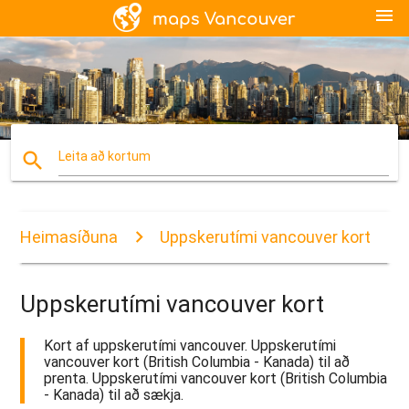
menu
search
Leita að kortum
Heimasíðuna
Uppskerutími vancouver kort
Uppskerutími vancouver kort
Kort af uppskerutími vancouver. Uppskerutími
vancouver kort (British Columbia - Kanada) til að
prenta. Uppskerutími vancouver kort (British Columbia
- Kanada) til að sækja.