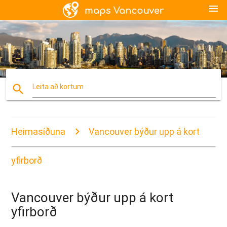
menu
search
Leita að kortum
Heimasíðuna
Vancouver býður upp á kort
yfirborð
Vancouver býður upp á kort
yfirborð