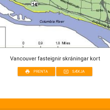
Vancouver fasteignir skráningar kort
print
system_update_alt
PRENTA
SÆKJA