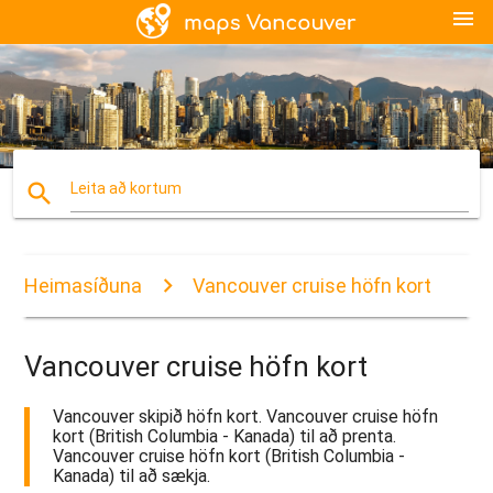
menu
search
Leita að kortum
Heimasíðuna
Vancouver cruise höfn kort
Vancouver cruise höfn kort
Vancouver skipið höfn kort. Vancouver cruise höfn
kort (British Columbia - Kanada) til að prenta.
Vancouver cruise höfn kort (British Columbia -
Kanada) til að sækja.