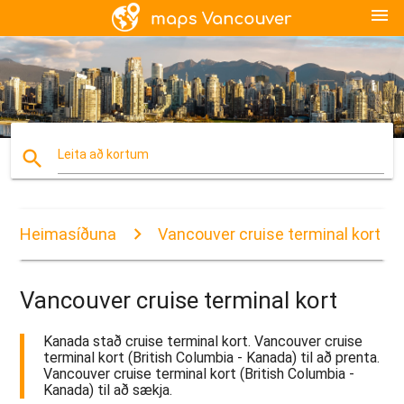
menu
search
Leita að kortum
Heimasíðuna
Vancouver cruise terminal kort
Vancouver cruise terminal kort
Kanada stað cruise terminal kort. Vancouver cruise
terminal kort (British Columbia - Kanada) til að prenta.
Vancouver cruise terminal kort (British Columbia -
Kanada) til að sækja.