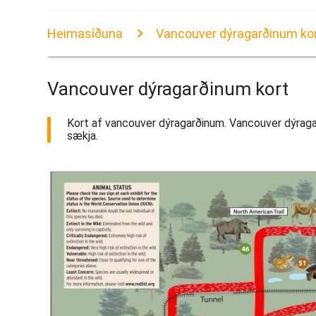
Heimasíðuna
Vancouver dýragarðinum ko
Vancouver dýragarðinum kort
Kort af vancouver dýragarðinum. Vancouver dýragarð
sækja.