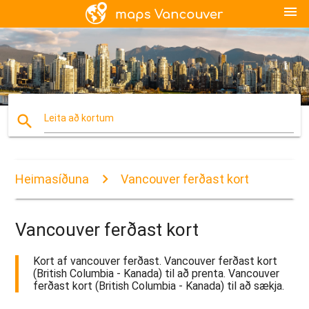
menu
search
Leita að kortum
Heimasíðuna
Vancouver ferðast kort
Vancouver ferðast kort
Kort af vancouver ferðast. Vancouver ferðast kort
(British Columbia - Kanada) til að prenta. Vancouver
ferðast kort (British Columbia - Kanada) til að sækja.