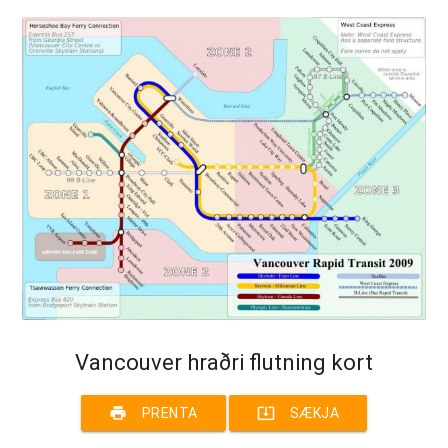
Vancouver hraðri flutning kort
print
system_update_alt
PRENTA
SÆKJA