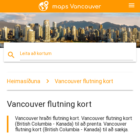
menu
search
Leita að kortum
Heimasíðuna
Vancouver flutning kort
Vancouver flutning kort
Vancouver hraðri flutning kort. Vancouver flutning kort
(British Columbia - Kanada) til að prenta. Vancouver
flutning kort (British Columbia - Kanada) til að sækja.