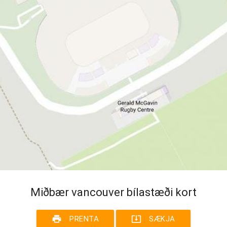
Miðbær vancouver bílastæði kort
print
system_update_alt
PRENTA
SÆKJA