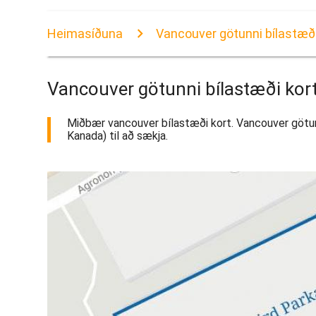
Heimasíðuna
Vancouver götunni bílastæði
Vancouver götunni bílastæði kor
Miðbær vancouver bílastæði kort. Vancouver götunni
Kanada) til að sækja.