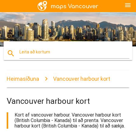
menu
search
Leita að kortum
Heimasíðuna
Vancouver harbour kort
Vancouver harbour kort
Kort af vancouver harbour. Vancouver harbour kort
(British Columbia - Kanada) til að prenta. Vancouver
harbour kort (British Columbia - Kanada) til að sækja.