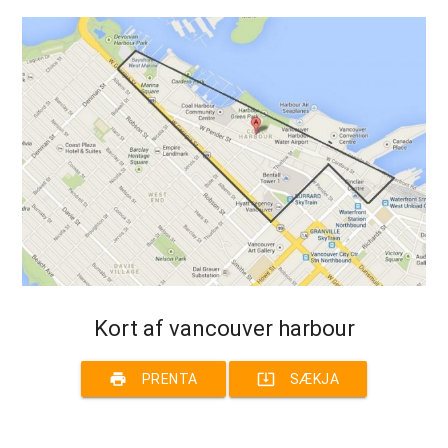
Kort af vancouver harbour
print
system_update_alt
PRENTA
SÆKJA