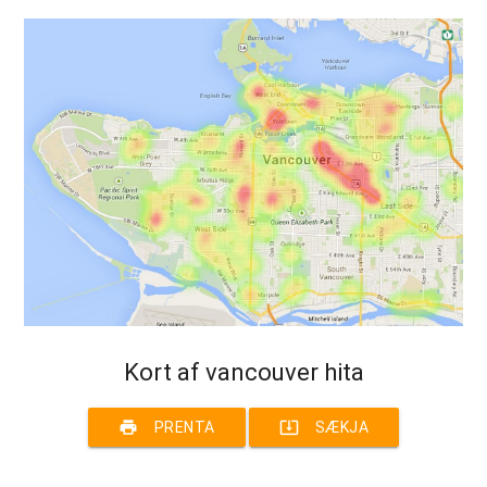
Kort af vancouver hita
print
system_update_alt
PRENTA
SÆKJA