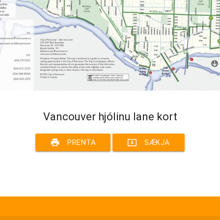
Vancouver hjólinu lane kort
print
system_update_alt
PRENTA
SÆKJA