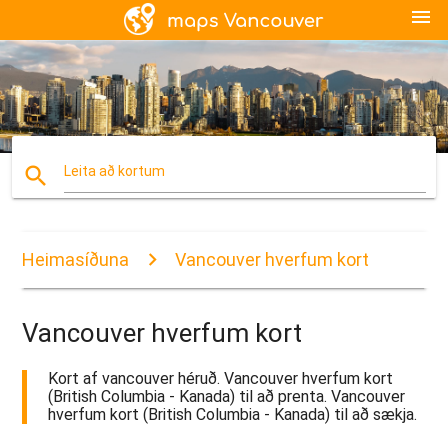
menu
search
Leita að kortum
Heimasíðuna
Vancouver hverfum kort
Vancouver hverfum kort
Kort af vancouver héruð. Vancouver hverfum kort
(British Columbia - Kanada) til að prenta. Vancouver
hverfum kort (British Columbia - Kanada) til að sækja.