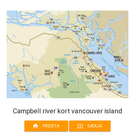
Campbell river kort vancouver island
print
system_update_alt
PRENTA
SÆKJA