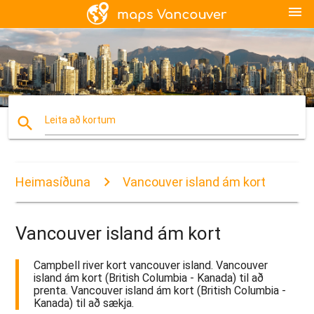
menu
search
Leita að kortum
Heimasíðuna
Vancouver island ám kort
Vancouver island ám kort
Campbell river kort vancouver island. Vancouver
island ám kort (British Columbia - Kanada) til að
prenta. Vancouver island ám kort (British Columbia -
Kanada) til að sækja.