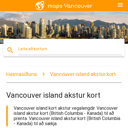
menu
search
Leita að kortum
Heimasíðuna
Vancouver island akstur kort
Vancouver island akstur kort
Vancouver island kort akstur vegalengdir. Vancouver
island akstur kort (British Columbia - Kanada) til að
prenta. Vancouver island akstur kort (British Columbia
- Kanada) til að sækja.