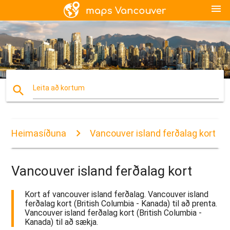
menu
search
Leita að kortum
Heimasíðuna
Vancouver island ferðalag kort
Vancouver island ferðalag kort
Kort af vancouver island ferðalag. Vancouver island
ferðalag kort (British Columbia - Kanada) til að prenta.
Vancouver island ferðalag kort (British Columbia -
Kanada) til að sækja.