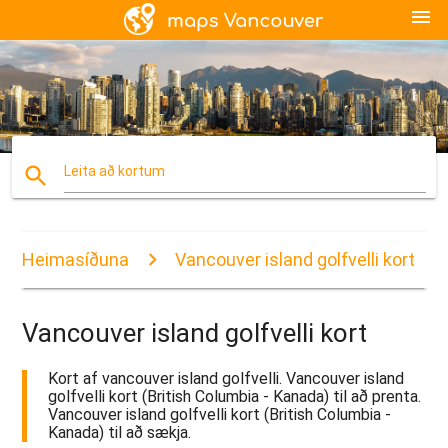
menu
search
Leita að kortum
Heimasíðuna
Vancouver island golfvelli kort
Vancouver island golfvelli kort
Kort af vancouver island golfvelli. Vancouver island
golfvelli kort (British Columbia - Kanada) til að prenta.
Vancouver island golfvelli kort (British Columbia -
Kanada) til að sækja.