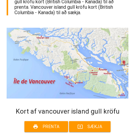
gull kröfu kort (British Columbia - Kanada) til að
prenta. Vancouver island gull kröfu kort (British
Columbia - Kanada) til að sækja.
Kort af vancouver island gull kröfu
print
system_update_alt
PRENTA
SÆKJA