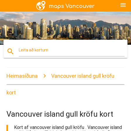
menu
search
Leita að kortum
Heimasíðuna
Vancouver island gull kröfu
kort
Vancouver island gull kröfu kort
Kort af vancouver island gull kröfu . Vancouver island