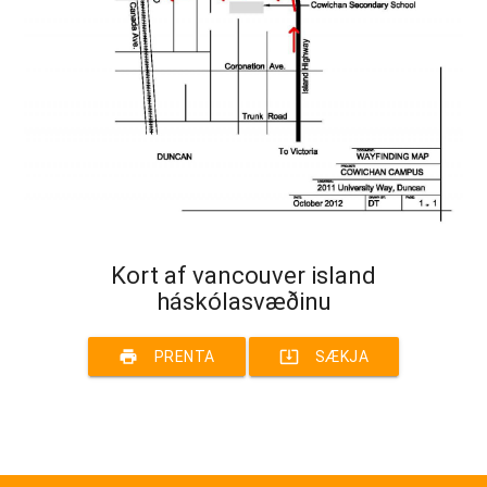
Kort af vancouver island
háskólasvæðinu
print
system_update_alt
PRENTA
SÆKJA