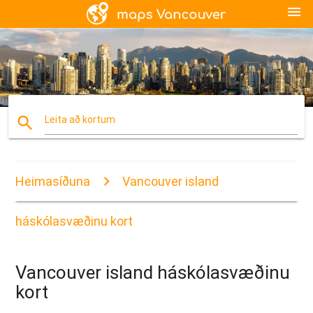
menu
search
Leita að kortum
Heimasíðuna
Vancouver island
háskólasvæðinu kort
Vancouver island háskólasvæðinu
kort