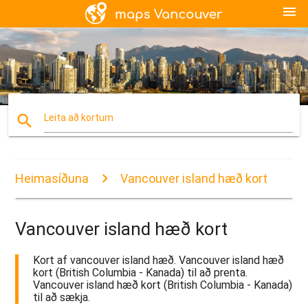
menu
search
Leita að kortum
Heimasíðuna
Vancouver island hæð kort
Vancouver island hæð kort
Kort af vancouver island hæð. Vancouver island hæð
kort (British Columbia - Kanada) til að prenta.
Vancouver island hæð kort (British Columbia - Kanada)
til að sækja.