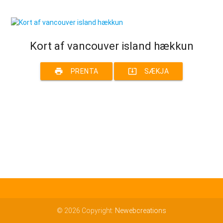
Kort af vancouver island hækkun
print
system_update_alt
PRENTA
SÆKJA
© 2026 Copyright:
Newebcreations