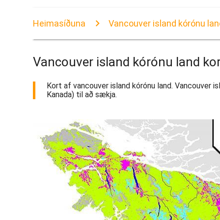
Heimasíðuna
Vancouver island kórónu lan
Vancouver island kórónu land ko
Kort af vancouver island kórónu land. Vancouver isl
Kanada) til að sækja.