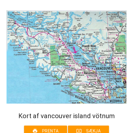
Kort af vancouver island vötnum
print
system_update_alt
PRENTA
SÆKJA