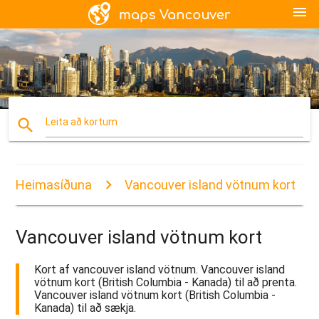
menu
search
Leita að kortum
Heimasíðuna
Vancouver island vötnum kort
Vancouver island vötnum kort
Kort af vancouver island vötnum. Vancouver island
vötnum kort (British Columbia - Kanada) til að prenta.
Vancouver island vötnum kort (British Columbia -
Kanada) til að sækja.