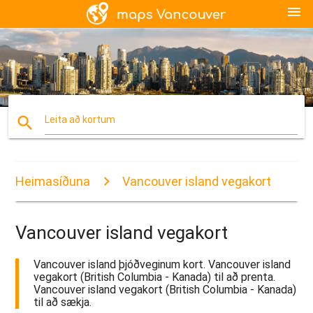
menu
search
Leita að kortum
Heimasíðuna
Vancouver island vegakort
Vancouver island vegakort
Vancouver island þjóðveginum kort. Vancouver island
vegakort (British Columbia - Kanada) til að prenta.
Vancouver island vegakort (British Columbia - Kanada)
til að sækja.