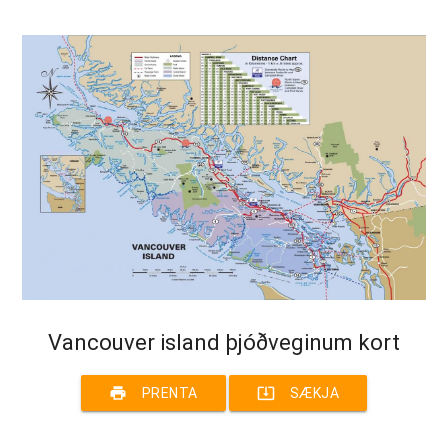
Vancouver island þjóðveginum kort
print
system_update_alt
PRENTA
SÆKJA