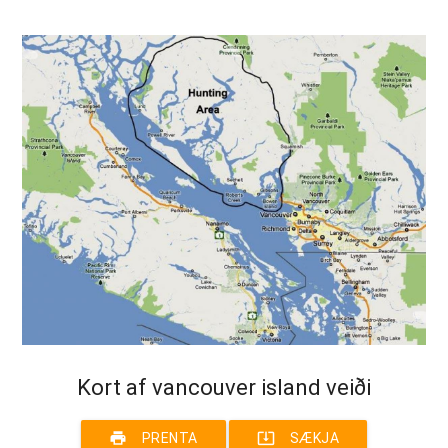
Kort af vancouver island veiði
print
system_update_alt
PRENTA
SÆKJA