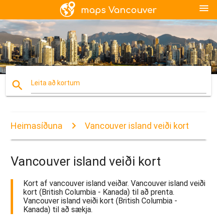
menu
search
Leita að kortum
Heimasíðuna
Vancouver island veiði kort
Vancouver island veiði kort
Kort af vancouver island veiðar. Vancouver island veiði
kort (British Columbia - Kanada) til að prenta.
Vancouver island veiði kort (British Columbia -
Kanada) til að sækja.