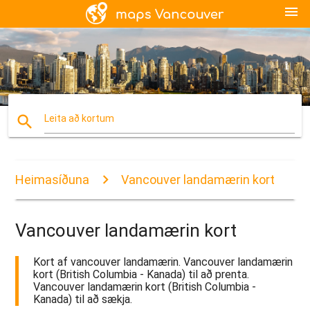
menu
search
Leita að kortum
Heimasíðuna
Vancouver landamærin kort
Vancouver landamærin kort
Kort af vancouver landamærin. Vancouver landamærin
kort (British Columbia - Kanada) til að prenta.
Vancouver landamærin kort (British Columbia -
Kanada) til að sækja.