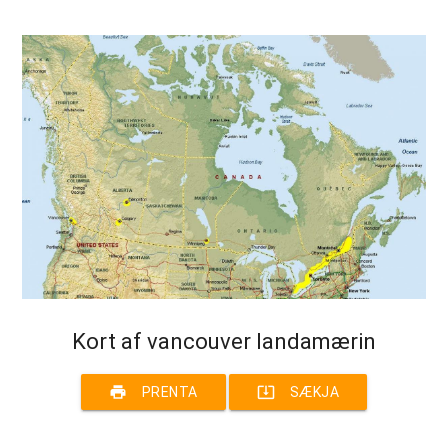
Kort af vancouver landamærin
print
system_update_alt
PRENTA
SÆKJA