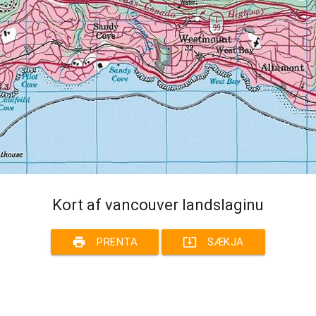
Kort af vancouver landslaginu
print
system_update_alt
PRENTA
SÆKJA