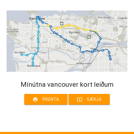
Mínútna vancouver kort leiðum
print
system_update_alt
PRENTA
SÆKJA