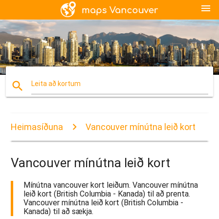
menu
search
Leita að kortum
Heimasíðuna
Vancouver mínútna leið kort
Vancouver mínútna leið kort
Mínútna vancouver kort leiðum. Vancouver mínútna
leið kort (British Columbia - Kanada) til að prenta.
Vancouver mínútna leið kort (British Columbia -
Kanada) til að sækja.