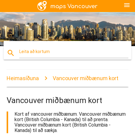
menu
search
Leita að kortum
Heimasíðuna
Vancouver miðbænum kort
Vancouver miðbænum kort
Kort af vancouver miðbænum. Vancouver miðbænum
kort (British Columbia - Kanada) til að prenta.
Vancouver miðbænum kort (British Columbia -
Kanada) til að sækja.